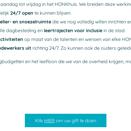
dag tot vrijdag in het HONKhuis. We breiden deze werking g
elijk
24/7 open
te kunnen blijven.
elier- en snoezelruimte
die we nog volledig willen inrichten 
olle dagbesteding en
leertrajecten voor inclusie
in de stad.
activiteiten
op maat van de talenten en wensen van elke HO
edewerkers uit
richting 24/7. Zo kunnen ook de ouders geleid
gbudgetten en het leefloon die we van de overheid krijgen, m
Klik
HIER
om uw gift te doen