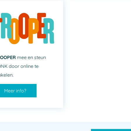
ROOPER
mee en steun
NK door online te
nkelen.
Meer info?