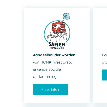
Aandeelhouder worden
Ee
van HONKInvest cvso,
att
erkende sociale
onderneming
Meer info?