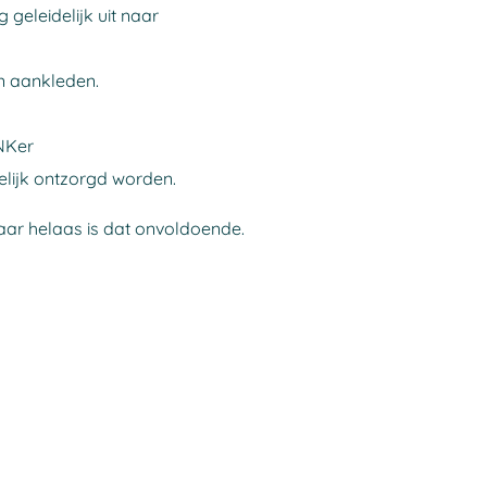
eleidelijk uit naar
en aankleden.
NKer
elijk ontzorgd worden.
aar helaas is dat onvoldoende.