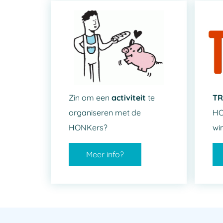
Zin om een
activiteit
te
T
organiseren met de
HO
HONKers?
wi
Meer info?