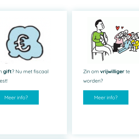
n
gift
? Nu met fiscaal
Zin om
vrijwilliger
te
est!
worden?
Meer info?
Meer info?